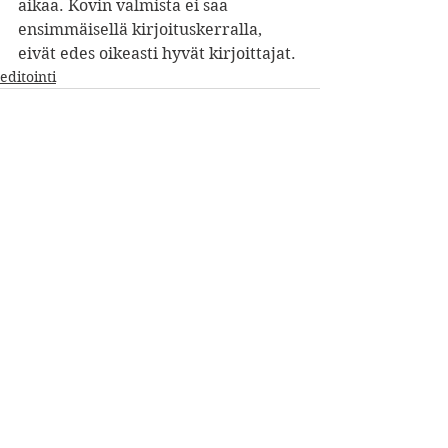
aikaa. Kovin valmista ei saa 
ensimmäisellä kirjoituskerralla, 
eivät edes oikeasti hyvät kirjoittajat. 
editointi
See All
Recent Posts