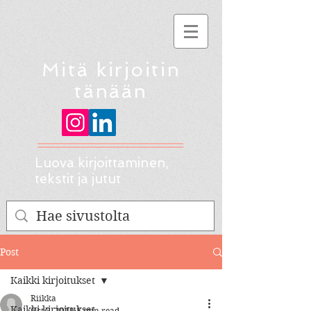
Mitä kirjoitin
tänään
Luova kirjoittaminen,
tekstit ja jutut
Post
Kaikki kirjoitukset
Riikka
Kaikki kirjoitukset
Oct 8, 2019
1 min read