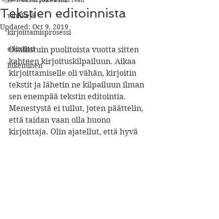
Tekstien editoinnista
vinkkejä
Updated:
Oct 9, 2019
kirjoittamisprosessi
editointi
Osallistuin puolitoista vuotta sitten 
kahteen kirjoituskilpailuun. Aikaa 
lukeminen
kirjoittamiselle oli vähän, kirjoitin 
tekstit ja lähetin ne kilpailuun ilman 
sen enempää tekstin editointia. 
Menestystä ei tullut, joten päättelin, 
että taidan vaan olla huono 
kirjoittaja. Olin ajatellut, että hyvä 