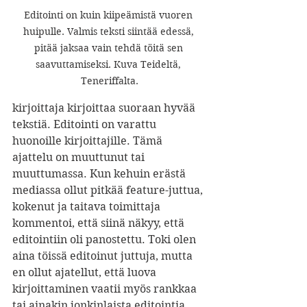
Editointi on kuin kiipeämistä vuoren 
huipulle. Valmis teksti siintää edessä, 
pitää jaksaa vain tehdä töitä sen 
saavuttamiseksi. Kuva Teideltä, 
Teneriffalta.
kirjoittaja kirjoittaa suoraan hyvää 
tekstiä. Editointi on varattu 
huonoille kirjoittajille. Tämä 
ajattelu on muuttunut tai 
muuttumassa. Kun kehuin erästä 
mediassa ollut pitkää feature-juttua, 
kokenut ja taitava toimittaja 
kommentoi, että siinä näkyy, että 
editointiin oli panostettu. Toki olen 
aina töissä editoinut juttuja, mutta 
en ollut ajatellut, että luova 
kirjoittaminen vaatii myös rankkaa 
tai ainakin jonkinlaista editointia. 